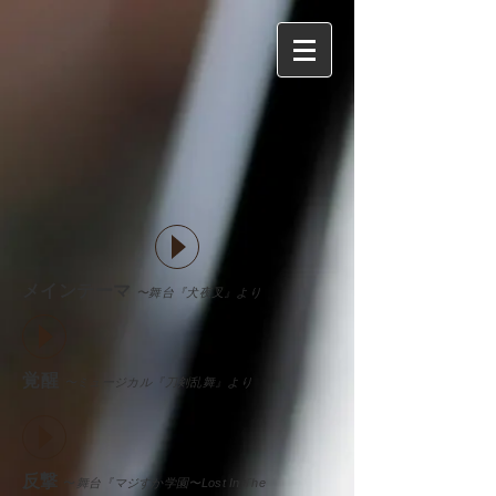
メインテーマ
〜
舞台『犬夜叉』より
覚醒
〜ミュージカル『刀剣乱舞』より
反撃
〜
舞台
『マジすか学園〜Lost In The