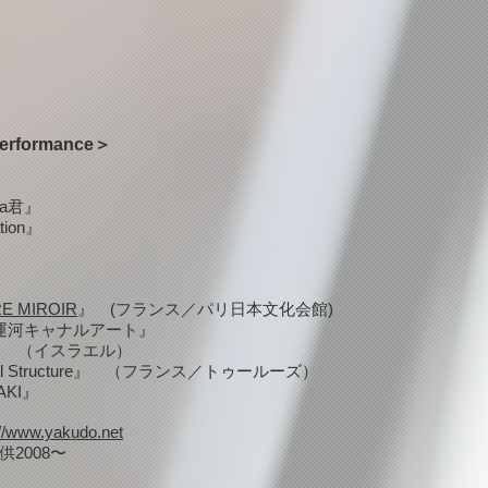
erformance＞
a君』
tion』
』
RE MIROIR
』 (フランス／パリ日本文化会館)
キャナルアート』
 （イスラエル）
al Structure』 （フランス／トゥールーズ）
KI』
://www.yakudo.net
2008〜