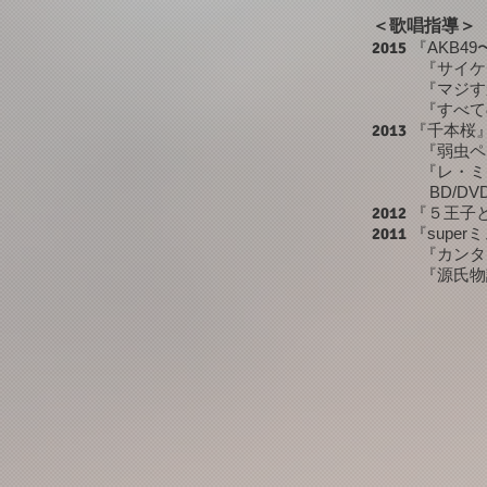
＜歌唱指導＞
2015
『AKB4
『サイケデ
『マジすか学園
『すべての犬
2013
『千本桜
『弱虫ペ
『レ・ミゼ
BD/DVD
2012
『５王子
2011
『supe
『カンタ
『源氏物