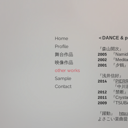
＜DANCE & p
Home
Profile
『森山開次』
舞台作品
2005
『Namid
2002
『Medita
映像作品
2001
『夕鶴
other works
『浅井信好』
Sample
2014
『
PIER
Contact
『中川運河
2012
『禁断』
2011
『Cryst
2009
『TSUBA
『躍動』
http
よさこい楽曲提供