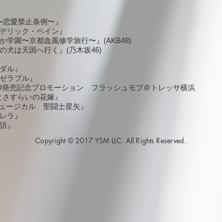
9〜恋愛禁止条例〜』
リック・ペイン』
〜京都血風修学旅行〜』(AKB48)
は天国へ行く』(乃木坂46)
』
ダル』
ラブル』
発売記念プロモーション
フラッシュモブ
＠トレッサ横浜
とさすらいの花嫁』
rミュージカル 聖闘士星矢』
レラ』
語』
Copyright © 2017 YSM LLC. All Rights Reserved.