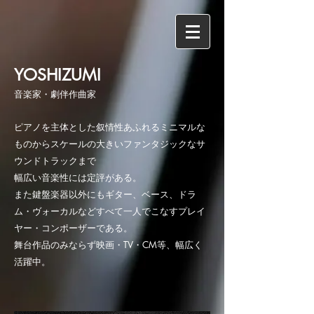
YOSHIZUMI
音楽家・劇伴作曲家
ピアノを主体とした叙情性あふれるミニマルな
ものから
スケールの大きいファンタジックなサ
ウンドトラックまで
幅広い音楽性には定評がある。
また鍵盤楽器以外にも
ギター、ベース、ドラ
ム・ヴォーカルなどすべて一人でこなすプレイ
ヤー・コンポーザーである。
舞台作品のみならず映画・TV・CM等、幅広く
活躍中。